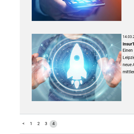
14.03.
Insur
Einen 
Leipzi
neue 
mittle
<
1
2
3
4