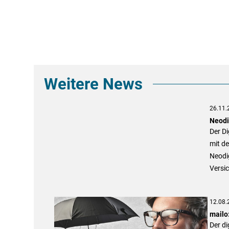
Weitere News
26.11.
Neodi
Der Di
mit de
Neodig
Versi
12.08.
mailo
Der di