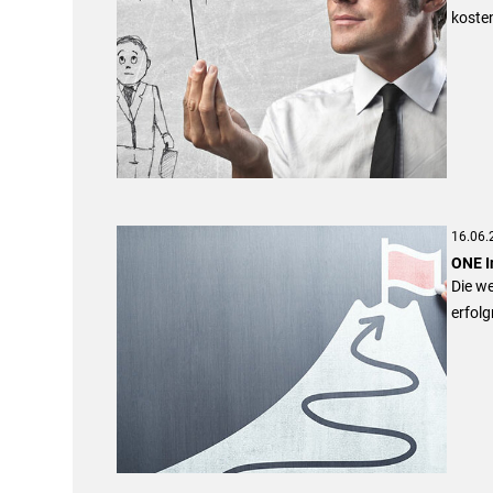
kosten
16.06.
ONE I
Die we
erfolg