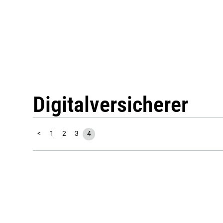
Digitalversicherer
<
1
2
3
4