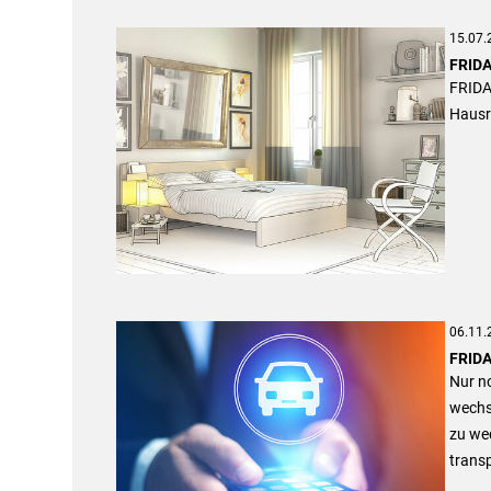
15.07.
FRIDA
FRIDAY
Hausra
06.11.
FRIDA
Nur n
wechse
zu wec
trans