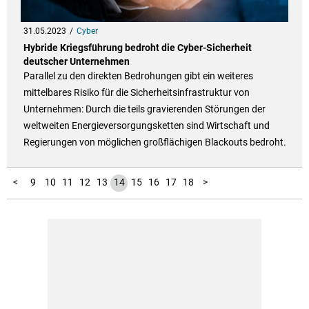
31.05.2023
Cyber
Hybride Kriegsführung bedroht die Cyber-Sicherheit
deutscher Unternehmen
Parallel zu den direkten Bedrohungen gibt ein weiteres
mittelbares Risiko für die Sicherheitsinfrastruktur von
Unternehmen: Durch die teils gravierenden Störungen der
weltweiten Energieversorgungsketten sind Wirtschaft und
Regierungen von möglichen großflächigen Blackouts bedroht.
19
20
1
2
3
4
5
6
7
8
<
9
10
11
12
13
14
15
16
17
18
>