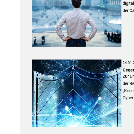
digita
der C
24.01.
Gegen
Zur Un
der R
„Kris
Cyber-