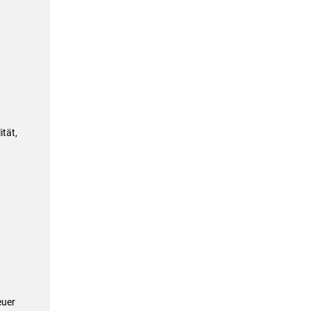
tät,
euer