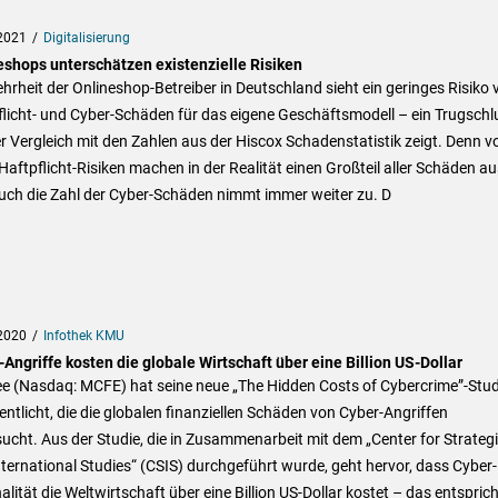
2021
Digitalisierung
eshops unterschätzen existenzielle Risiken
hrheit der Onlineshop-Betreiber in Deutschland sieht ein geringes Risiko 
licht- und Cyber-Schäden für das eigene Geschäftsmodell – ein Trugschl
r Vergleich mit den Zahlen aus der Hiscox Schadenstatistik zeigt. Denn v
Haftpflicht-Risiken machen in der Realität einen Großteil aller Schäden au
uch die Zahl der Cyber-Schäden nimmt immer weiter zu. D
2020
Infothek KMU
Angriffe kosten die globale Wirtschaft über eine Billion US-Dollar
e (Nasdaq: MCFE) hat seine neue „The Hidden Costs of Cybercrime”-Stud
entlicht, die die globalen finanziellen Schäden von Cyber-Angriffen
ucht. Aus der Studie, die in Zusammenarbeit mit dem „Center for Strateg
ternational Studies“ (CSIS) durchgeführt wurde, geht hervor, dass Cyber-
alität die Weltwirtschaft über eine Billion US-Dollar kostet – das entsprich