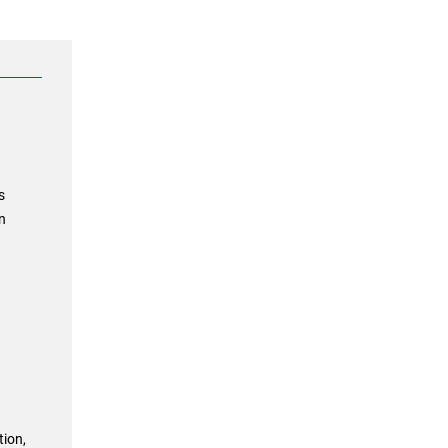
s
n
tion,