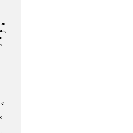
von
uss,
or
s.
ie
ic
t