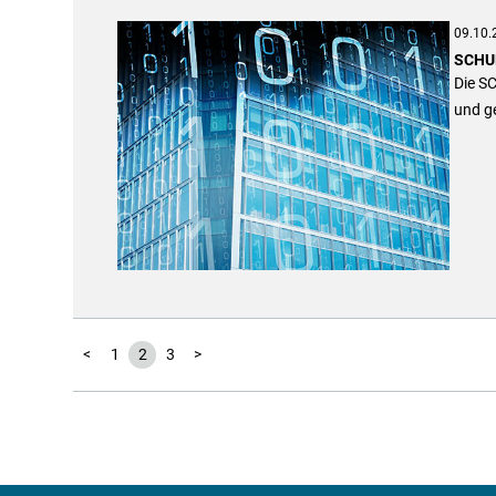
09.10.
SCHUN
Die S
und g
<
1
2
3
>