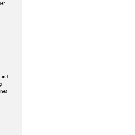
her
 und
g
ines