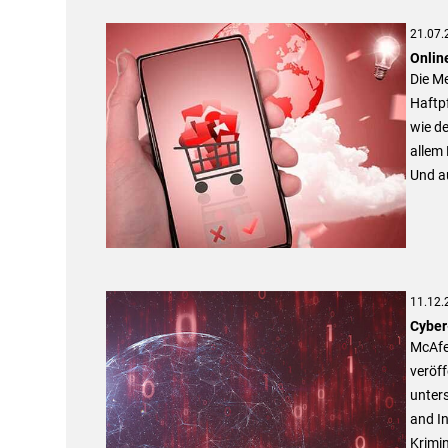
21.07.
Onlin
Die Me
Haftpf
wie de
allem 
Und a
11.12.
Cyber-
McAfe
veröff
unters
and In
Krimin