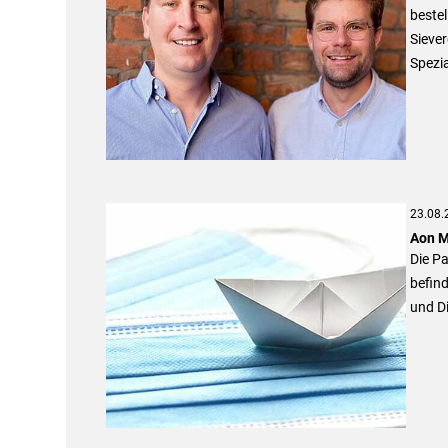
bestel
Siever
Spezi
23.08.
Aon M
Die Pa
befin
und D