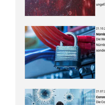
ungef
21.10.
Nürnb
Die We
Nürnbe
sonde
21.07.
Coron
Die C