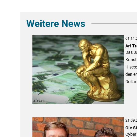
Weitere News
01.11.
Art T
Das Ja
Kunsth
Hiscox
den er
Dollar
21.09.
Ole S
CyberD