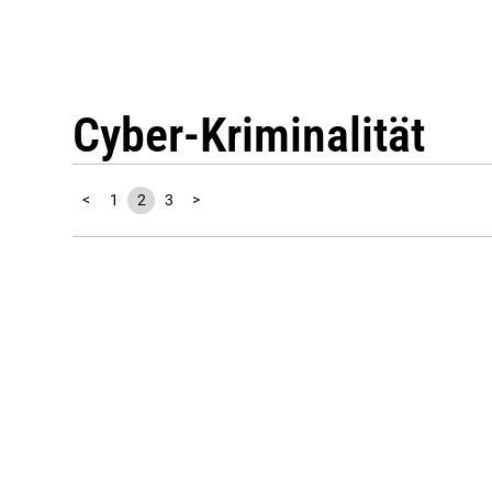
Cyber-Kriminalität
<
1
2
3
>