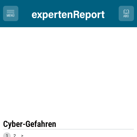
Cyber-Gefahren
1
2
>