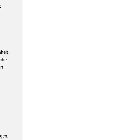
;
heit
sche
rt
ngen.