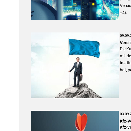
Versi
+4).
09.09.
Versi
Die Ku
mit d
Instit
hat, p
03.09.
Kfz-V
Kfz-V