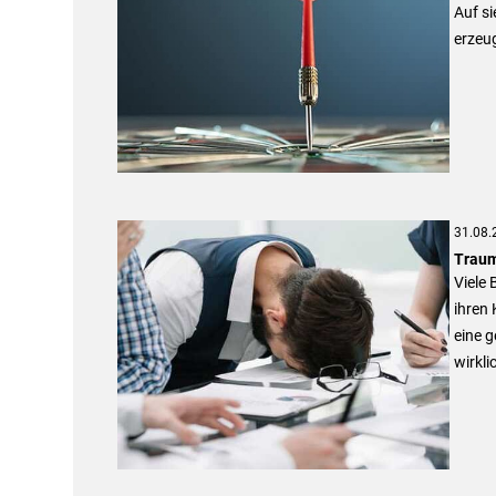
Auf s
erzeu
31.08.
Traum
Viele 
ihren 
eine g
wirkli