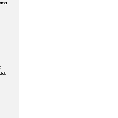
comer
t
 Job