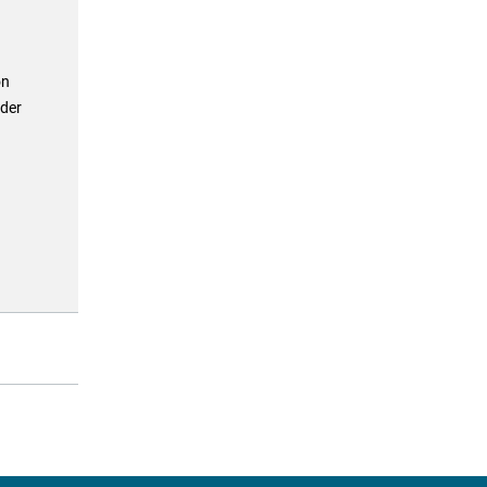
on
 der