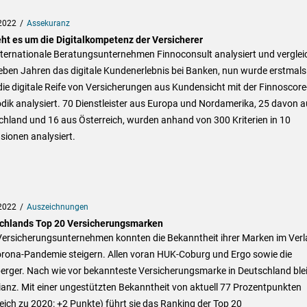
2022
Assekuranz
eht es um die Digitalkompetenz der Versicherer
nternationale Beratungsunternehmen Finnoconsult analysiert und verglei
ieben Jahren das digitale Kundenerlebnis bei Banken, nun wurde erstmals
ie digitale Reife von Versicherungen aus Kundensicht mit der Finnoscore
ik analysiert. 70 Dienstleister aus Europa und Nordamerika, 25 davon a
hland und 16 aus Österreich, wurden anhand von 300 Kriterien in 10
sionen analysiert.
2022
Auszeichnungen
chlands Top 20 Versicherungsmarken
 Versicherungsunternehmen konnten die Bekanntheit ihrer Marken im Verl
orona-Pandemie steigern. Allen voran HUK-Coburg und Ergo sowie die
erger. Nach wie vor bekannteste Versicherungsmarke in Deutschland ble
lianz. Mit einer ungestützten Bekanntheit von aktuell 77 Prozentpunkten
eich zu 2020: +2 Punkte) führt sie das Ranking der Top 20