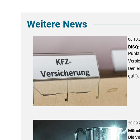
Weitere News
06.10.
DISQ:
Pünktl
Versic
Den er
gut“).
20.09.
Münch
Die Ve