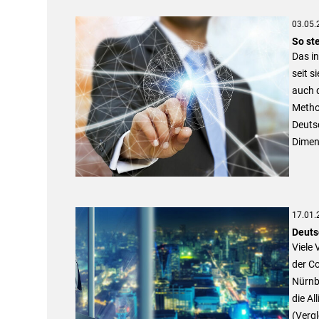
03.05.
So st
Das i
seit s
auch d
Method
Deutsc
Dimen
17.01.
Deuts
Viele
der C
Nürnb
die Al
(Vergl