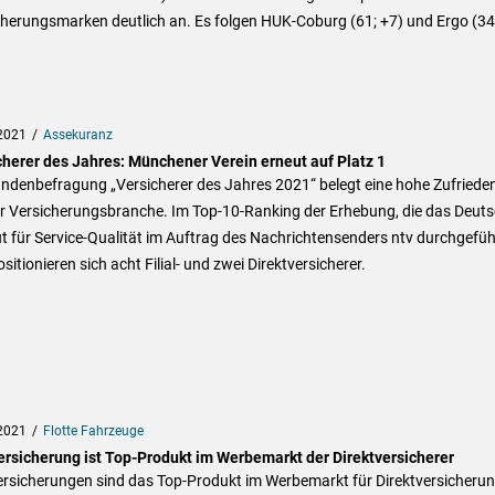
cherungsmarken deutlich an. Es folgen HUK-Coburg (61; +7) und Ergo (34
2021
Assekuranz
cherer des Jahres: Münchener Verein erneut auf Platz 1
ndenbefragung „Versicherer des Jahres 2021“ belegt eine hohe Zufrieden
er Versicherungsbranche. Im Top-10-Ranking der Erhebung, die das Deut
ut für Service-Qualität im Auftrag des Nachrichtensenders ntv durchgefüh
ositionieren sich acht Filial- und zwei Direktversicherer.
2021
Flotte Fahrzeuge
ersicherung ist Top-Produkt im Werbemarkt der Direktversicherer
ersicherungen sind das Top-Produkt im Werbemarkt für Direktversicheru