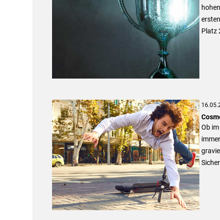
hohen
ersten
Platz 
16.05.
Cosmo
Ob im 
immer
gravie
Sicher