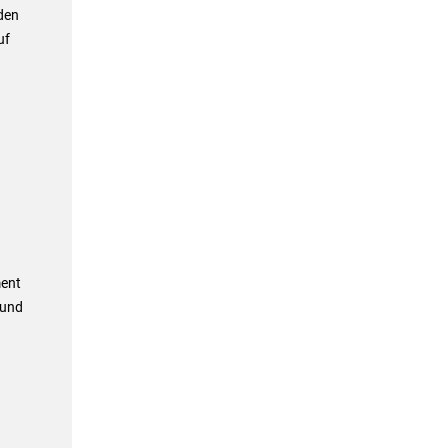
den
uf
ment
 und