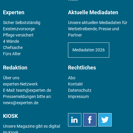
Experten
Aktuelle Mediadaten
Sicher Selbstständig
Unsere aktuellen Mediadaten für
Existenz­vorsorge
Werbetreibende, Presse und
Pflege versichert
Partner
4 Wände
Chefsache
Mediadaten 2026
Fürs Alter
Redaktion
Rechtliches
Über uns
Abo
experten-Netzwerk
Kontakt
E-Mail:
team@experten.de
Datenschutz
Pressemeldungen bitte an:
Impressum
news@experten.de
KIOSK
Unsere Magazine gibt es digital
im
Kiosk
.