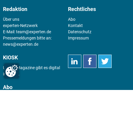
Redaktion
Rechtliches
Über uns
Abo
experten-Netzwerk
Kontakt
E-Mail:
team@experten.de
Datenschutz
Pressemeldungen bitte an:
Impressum
news@experten.de
KIOSK
Unsere Magazine gibt es digital
im
Kiosk
.
Abo
Hier geht's zum Print Abo und
zum gesamten Online Angebot
des expertenReport.
Jetzt anmelden!