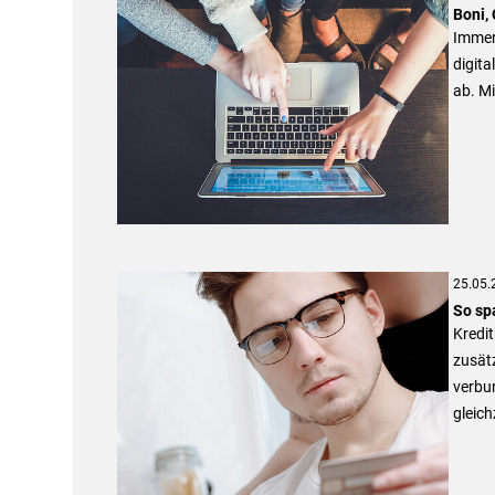
Boni, 
Immer 
digita
ab. Mi
25.05.
So sp
Kredi
zusätz
verbun
gleich