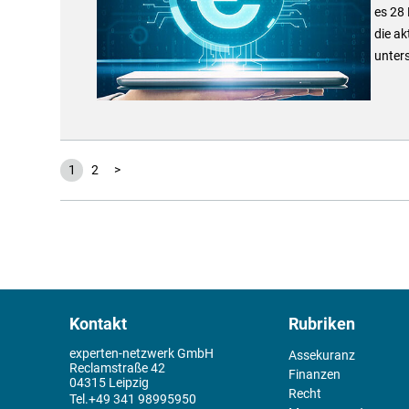
es 28 
die ak
unter
1
2
>
Kontakt
Rubriken
experten-netzwerk GmbH
Assekuranz
Reclamstraße 42
Finanzen
04315 Leipzig
Recht
+49 341 98995950