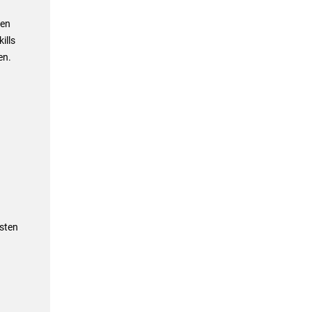
den
ills
en.
osten