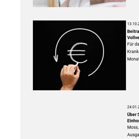
13.10.
Beitr
Vollv
Für da
Krankh
Monat
24.01.
Über 
Einho
Moss, 
Ausga