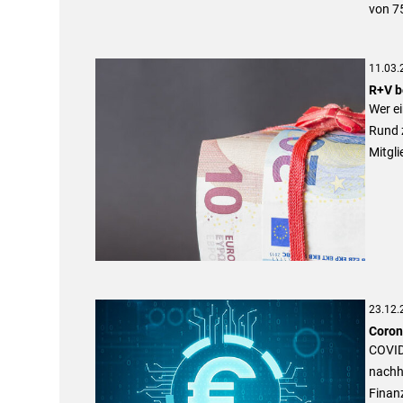
von 7
11.03.
R+V b
Wer ei
Rund z
Mitgl
23.12.
Coron
COVID
nachha
Finanz