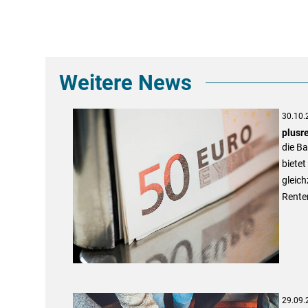
Weitere News
30.10.
plusr
die B
bietet
gleich
Rente
29.09.