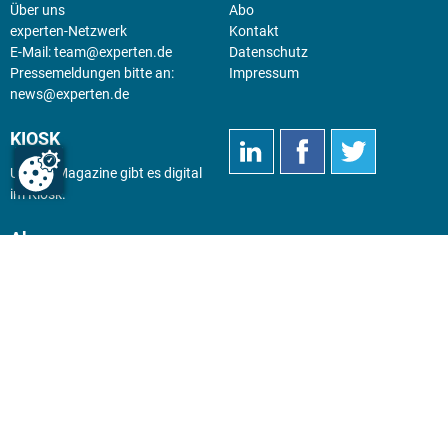
Über uns
Abo
experten-Netzwerk
Kontakt
E-Mail:
team@experten.de
Datenschutz
Pressemeldungen bitte an:
Impressum
news@experten.de
KIOSK
Unsere Magazine gibt es digital
im
Kiosk
.
Abo
Hier geht's zum Print Abo und
zum gesamten Online Angebot
des expertenReport.
Jetzt anmelden!
© 2026 experten-netzwerk GmbH