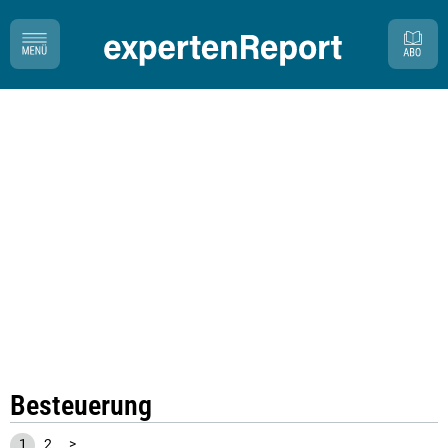
Besteuerung
1
2
>