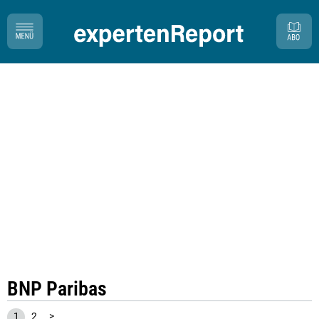
BNP Paribas
1
2
>