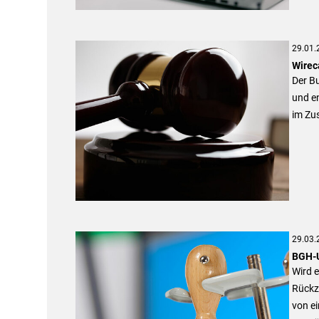
29.01.
Wirec
Der B
und en
im Zu
29.03.
BGH-U
Wird e
Rückz
von e