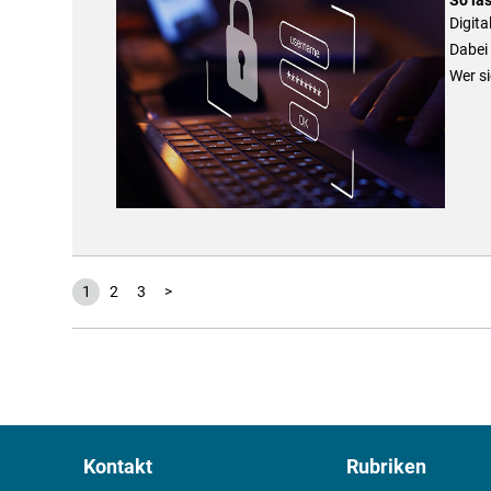
Digita
Dabei 
Wer si
1
2
3
>
Kontakt
Rubriken