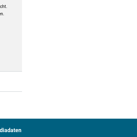
cht.
en.
diadaten