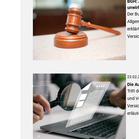
BGH: 
unwir
Der Bu
Allge
erklär
Versi
23.02.
Die A
Tritt 
und V
Versi
erläu