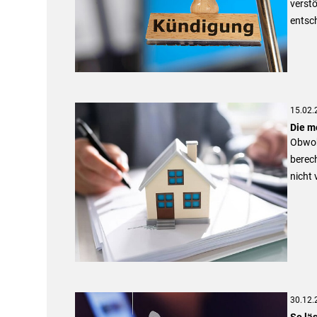
verst
entsc
15.02.
Die m
Obwohl
berec
nicht 
30.12.
So läs