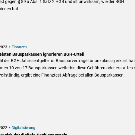
ößt gegen § 89 a Abs. 1 Satz 2 HGB und ist unwirksam, wie der BGH
hieden hat.
2023
Finanzen
eisten Bausparkassen ignorieren BGH-Urteil
 der BGH Jahresentgelte für Bausparverträge für unzulässig erklärt hat
hnen 10 von 17 Bausparkassen weiterhin diese Gebühren oder erstatten 
vollständig, ergibt eine Finanztest-Abfrage bei allen Bausparkassen.
2022
Digitalisierung
st sich der digitale Nachlass regeln