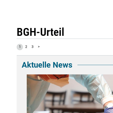
BGH-Urteil
1
2
3
>
Aktuelle News