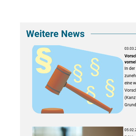
Weitere News
03.03.
Vorsc
vorne
In de
zuneh
eine w
Vorsc
(Kanzl
Grund
05.02.