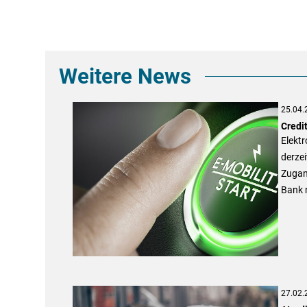
Weitere News
25.04.
Credi
Elektr
derzei
Zugang
Bank 
27.02.