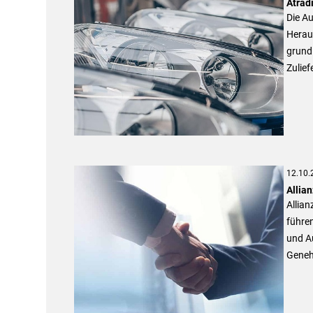
Atrad
Die Au
Herau
grundl
Zulief
12.10.
Allia
Allian
führe
und A
Geneh