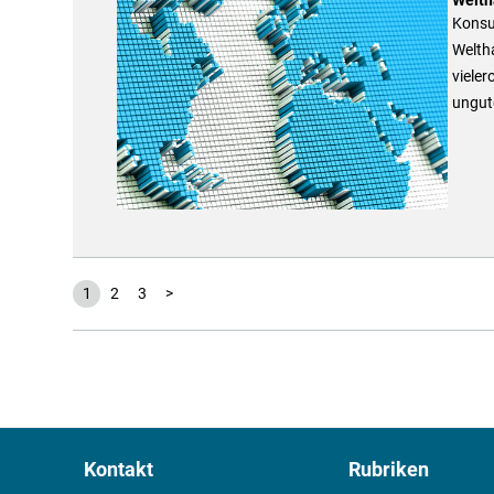
Konsum
Welth
vieler
ungut
1
2
3
>
Kontakt
Rubriken