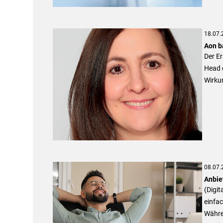
18.07.
Aon b
Der Er
Head 
Wirkun
08.07.
Anbie
(Digit
einfac
Währen