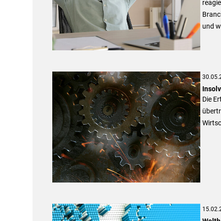
reagie
Branch
und w
30.05.
Insol
Die Er
übertr
Wirts
15.02.
Welth