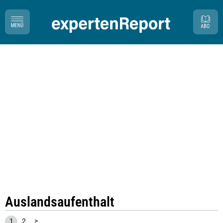
Auslandsaufenthalt
1
2
>