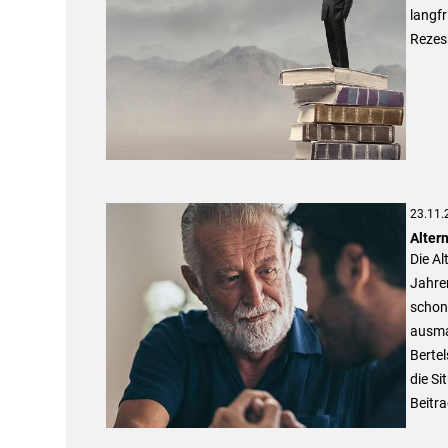
langfr
Rezes
23.11.
Alter
Die Al
Jahre
schon
ausma
Bertel
die Si
Beitra