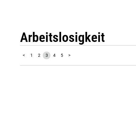
Arbeitslosigkeit
<
1
2
3
4
5
>