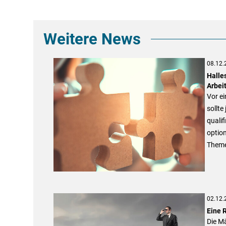
Weitere News
08.12.
Halles
Arbei
Vor e
sollte
qualif
optio
Theme
02.12.
Eine R
Die Mä