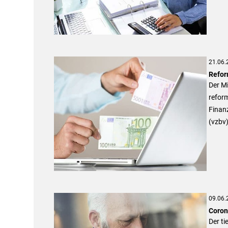
21.06.
Refor
Der Mi
reform
Finan
(vzbv)
09.06.
Coron
Der ti