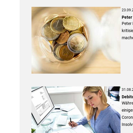
23.09.
Peter 
Peter
kritis
mache
31.08.
Debit
Währen
einige
Coron
Insol