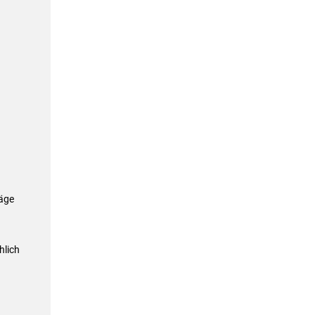
n
räge
hlich