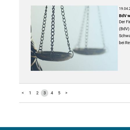
19.04.
BdV w
Der F
(BdV)
Schwa
bei Re
<
1
2
3
4
5
>