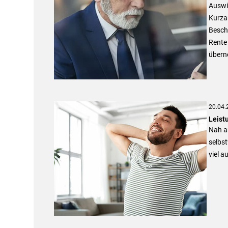
Auswir
Kurzar
Beschä
Rente 
übern
20.04.
Leist
Nah am
selbst
viel a