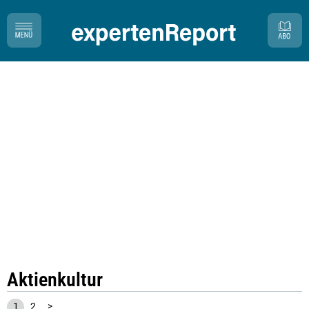
Aktienkultur
1
2
>