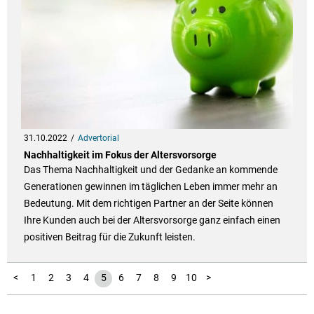
31.10.2022
Advertorial
Nachhaltigkeit im Fokus der Altersvorsorge
Das Thema Nachhaltigkeit und der Gedanke an kommende
Generationen gewinnen im täglichen Leben immer mehr an
Bedeutung. Mit dem richtigen Partner an der Seite können
Ihre Kunden auch bei der Altersvorsorge ganz einfach einen
positiven Beitrag für die Zukunft leisten.
11
12
13
14
15
16
17
18
19
20
21
22
23
24
25
26
27
28
29
30
31
32
33
34
35
36
37
38
39
40
<
1
2
3
4
5
6
7
8
9
10
>