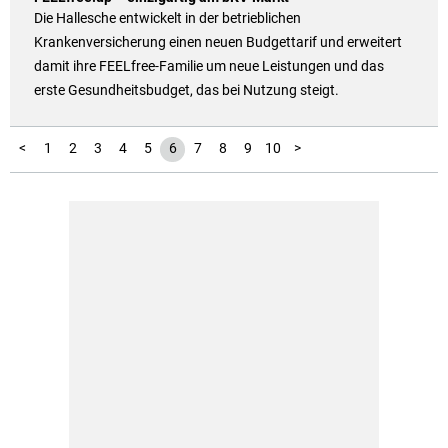
Die Hallesche entwickelt in der betrieblichen
Krankenversicherung einen neuen Budgettarif und erweitert
damit ihre FEELfree-Familie um neue Leistungen und das
erste Gesundheitsbudget, das bei Nutzung steigt.
11
12
13
14
15
16
17
18
19
20
21
22
23
24
25
26
27
28
29
30
31
32
33
34
35
36
37
38
39
40
<
1
2
3
4
5
6
7
8
9
10
>