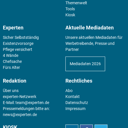
Themenwelt
Tools
Kiosk
Experten
Aktuelle Mediadaten
Sicher Selbstständig
Unsere aktuellen Mediadaten für
Existenz­vorsorge
Werbetreibende, Presse und
Pflege versichert
Partner
4 Wände
Chefsache
Mediadaten 2026
Fürs Alter
Redaktion
Rechtliches
Über uns
Abo
experten-Netzwerk
Kontakt
E-Mail:
team@experten.de
Datenschutz
Pressemeldungen bitte an:
Impressum
news@experten.de
KIOSK