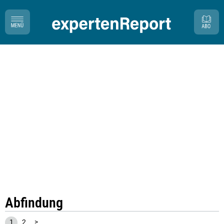
Abfindung
1
2
>