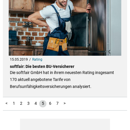
15.05.2019
Rating
softfair: Die besten BU-Versicherer
Die softfair GmbH hat in ihrem neuesten Rating insgesamt
170 aktuell angebotene Tarife von
Berufsunfähigkeitsversicherungen analysiert.
<
1
2
3
4
5
6
7
>