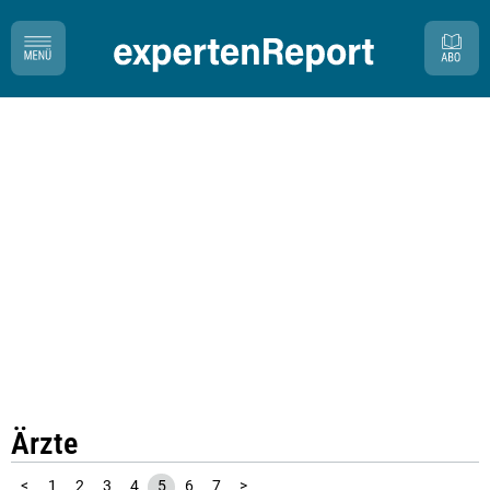
Ärzte
<
1
2
3
4
5
6
7
>