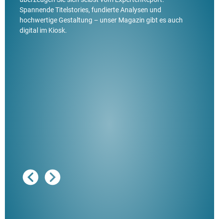
Spannende Titelstories, fundierte Analysen und
hochwertige Gestaltung – unser Magazin gibt es auch
digital im Kiosk.
Ausg
"De
Her
ble