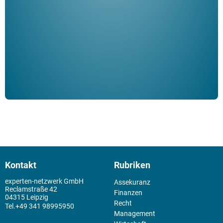
Klau
Schm
der 
Kontakt
Rubriken
experten-netzwerk GmbH
Assekuranz
Reclamstraße 42
Finanzen
04315 Leipzig
Recht
+49 341 98995950
Management