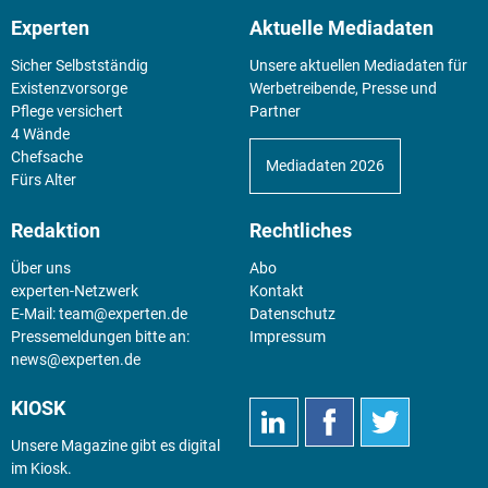
Experten
Aktuelle Mediadaten
Sicher Selbstständig
Unsere aktuellen Mediadaten für
Existenz­vorsorge
Werbetreibende, Presse und
Pflege versichert
Partner
4 Wände
Chefsache
Mediadaten 2026
Fürs Alter
Redaktion
Rechtliches
Über uns
Abo
experten-Netzwerk
Kontakt
E-Mail:
team@experten.de
Datenschutz
Pressemeldungen bitte an:
Impressum
news@experten.de
KIOSK
Unsere Magazine gibt es digital
im
Kiosk
.