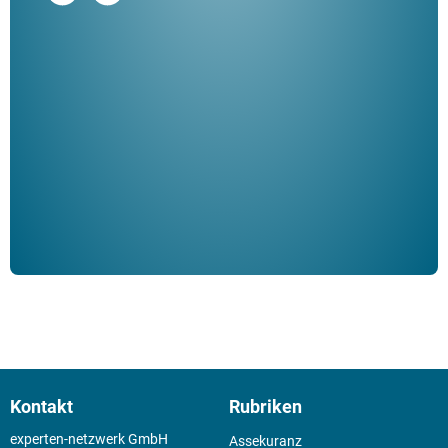
"De
Her
ble
Klau
Schm
der 
Kontakt
Rubriken
experten-netzwerk GmbH
Assekuranz