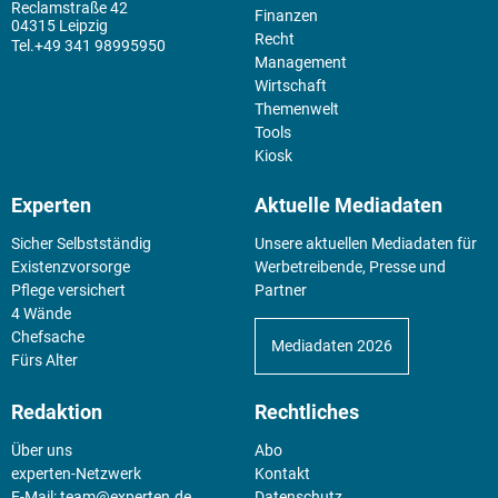
Reclamstraße 42
Finanzen
04315 Leipzig
Recht
+49 341 98995950
Management
Wirtschaft
Themenwelt
Tools
Kiosk
Experten
Aktuelle Mediadaten
Sicher Selbstständig
Unsere aktuellen Mediadaten für
Existenz­vorsorge
Werbetreibende, Presse und
Pflege versichert
Partner
4 Wände
Chefsache
Mediadaten 2026
Fürs Alter
Redaktion
Rechtliches
Über uns
Abo
experten-Netzwerk
Kontakt
E-Mail:
team@experten.de
Datenschutz