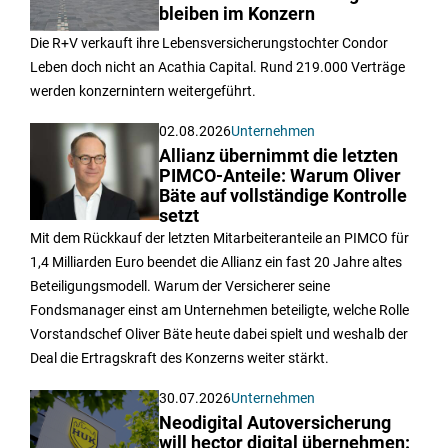
bleiben im Konzern
Die R+V verkauft ihre Lebensversicherungstochter Condor
Leben doch nicht an Acathia Capital. Rund 219.000 Verträge
werden konzernintern weitergeführt.
02.08.2026
Unternehmen
Allianz übernimmt die letzten
PIMCO-Anteile: Warum Oliver
Bäte auf vollständige Kontrolle
setzt
Mit dem Rückkauf der letzten Mitarbeiteranteile an PIMCO für
1,4 Milliarden Euro beendet die Allianz ein fast 20 Jahre altes
Beteiligungsmodell. Warum der Versicherer seine
Fondsmanager einst am Unternehmen beteiligte, welche Rolle
Vorstandschef Oliver Bäte heute dabei spielt und weshalb der
Deal die Ertragskraft des Konzerns weiter stärkt.
30.07.2026
Unternehmen
Neodigital Autoversicherung
will hector digital übernehmen: