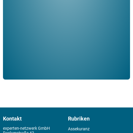
"De
Her
ble
Klau
Schm
der 
Kontakt
Rubriken
experten-netzwerk GmbH
Assekuranz
Reclamstraße 42