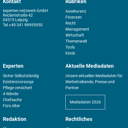
Kontakt
Rubriken
experten-netzwerk GmbH
Assekuranz
Reclamstraße 42
Finanzen
04315 Leipzig
Recht
+49 341 98995950
Management
Wirtschaft
Themenwelt
Tools
Kiosk
Experten
Aktuelle Mediadaten
Sicher Selbstständig
Unsere aktuellen Mediadaten für
Existenz­vorsorge
Werbetreibende, Presse und
Pflege versichert
Partner
4 Wände
Chefsache
Mediadaten 2026
Fürs Alter
Redaktion
Rechtliches