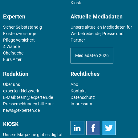
Kiosk
Experten
Aktuelle Mediadaten
Sicher Selbstständig
Unsere aktuellen Mediadaten für
Existenz­vorsorge
Werbetreibende, Presse und
Pflege versichert
Partner
4 Wände
Chefsache
Mediadaten 2026
Fürs Alter
Redaktion
Rechtliches
Über uns
Abo
experten-Netzwerk
Kontakt
E-Mail:
team@experten.de
Datenschutz
Pressemeldungen bitte an:
Impressum
news@experten.de
KIOSK
Unsere Magazine gibt es digital