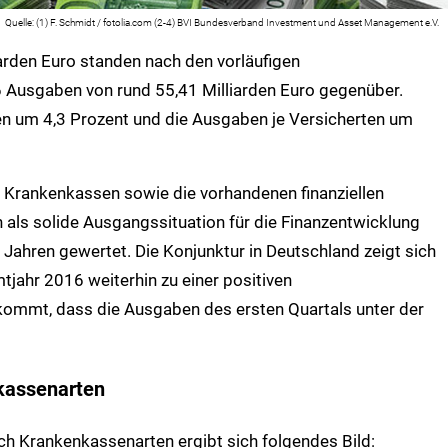
(1) F. Schmidt / fotolia.com (2-4) BVI Bundesverband Investment und Asset Management e.V.
arden Euro standen nach den vorläufigen
 Ausgaben von rund 55,41 Milliarden Euro gegenüber.
en um 4,3 Prozent und die Ausgaben je Versicherten um
 Krankenkassen sowie die vorhandenen finanziellen
als solide Ausgangssituation für die Finanzentwicklung
Jahren gewertet. Die Konjunktur in Deutschland zeigt sich
tjahr 2016 weiterhin zu einer positiven
kommt, dass die Ausgaben des ersten Quartals unter der
kassenarten
ach Krankenkassenarten ergibt sich folgendes Bild: