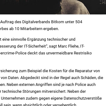
 Auftrag des Digitalverbands Bitkom unter 504
bes ab 10 Mitarbeitern ergeben.
t eine sinnvolle Ergänzung technischer und
erung der IT-Sicherheit“, sagt Marc Fliehe, IT-
bercrime-Police deckt das unvermeidbare Restrisiko
rsicherung zum Beispiel die Kosten für die Reparatur von
 von Daten. Abgedeckt sind in der Regel auch Schäden, die
en. Neben externen Angriffen sind je nach Police auch
r technische Störungen mitversichert. Neben der
ch Unternehmen zudem gegen eigene Datenschutzverstöße
l sein, wenn absichtlich oder versehentlich