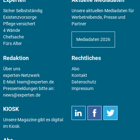
Experten
Aktuelle Mediadaten
Sicher Selbstständig
Unsere aktuellen Mediadaten für
Existenz­vorsorge
Werbetreibende, Presse und
Pflege versichert
Partner
4 Wände
Chefsache
Mediadaten 2026
Fürs Alter
Redaktion
Rechtliches
Über uns
Abo
experten-Netzwerk
Kontakt
E-Mail:
team@experten.de
Datenschutz
Pressemeldungen bitte an:
Impressum
news@experten.de
KIOSK
Unsere Magazine gibt es digital
im
Kiosk
.