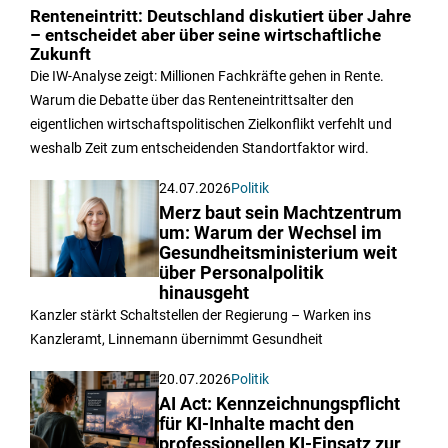
Renteneintritt: Deutschland diskutiert über Jahre
– entscheidet aber über seine wirtschaftliche
Zukunft
Die IW-Analyse zeigt: Millionen Fachkräfte gehen in Rente.
Warum die Debatte über das Renteneintrittsalter den
eigentlichen wirtschaftspolitischen Zielkonflikt verfehlt und
weshalb Zeit zum entscheidenden Standortfaktor wird.
24.07.2026
Politik
Merz baut sein Machtzentrum
um: Warum der Wechsel im
Gesundheitsministerium weit
über Personalpolitik
hinausgeht
Kanzler stärkt Schaltstellen der Regierung – Warken ins
Kanzleramt, Linnemann übernimmt Gesundheit
20.07.2026
Politik
AI Act: Kennzeichnungspflicht
für KI-Inhalte macht den
professionellen KI-Einsatz zur