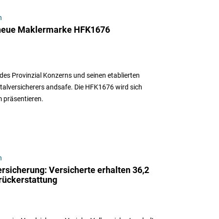
n
t neue Maklermarke HFK1676
des Provinzial Konzerns und seinen etablierten
italversicherers andsafe. Die HFK1676 wird sich
 präsentieren.
n
rsicherung: Versicherte erhalten 36,2
rückerstattung