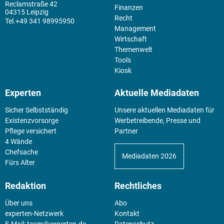
Reclamstraße 42
Finanzen
04315 Leipzig
Recht
+49 341 98995950
Management
Wirtschaft
Themenwelt
Tools
Kiosk
Experten
Aktuelle Mediadaten
Sicher Selbstständig
Unsere aktuellen Mediadaten für
Existenz­vorsorge
Werbetreibende, Presse und
Pflege versichert
Partner
4 Wände
Chefsache
Mediadaten 2026
Fürs Alter
Redaktion
Rechtliches
Über uns
Abo
experten-Netzwerk
Kontakt
E-Mail:
team@experten.de
Datenschutz