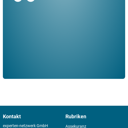
"De
Her
ble
Klau
Schm
der 
Kontakt
Rubriken
experten-netzwerk GmbH
Assekuranz