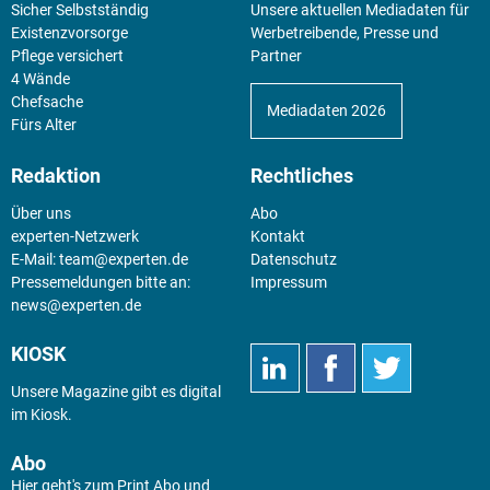
Sicher Selbstständig
Unsere aktuellen Mediadaten für
Existenz­vorsorge
Werbetreibende, Presse und
Pflege versichert
Partner
4 Wände
Chefsache
Mediadaten 2026
Fürs Alter
Redaktion
Rechtliches
Über uns
Abo
experten-Netzwerk
Kontakt
E-Mail:
team@experten.de
Datenschutz
Pressemeldungen bitte an:
Impressum
news@experten.de
KIOSK
Unsere Magazine gibt es digital
im
Kiosk
.
Abo
Hier geht's zum Print Abo und