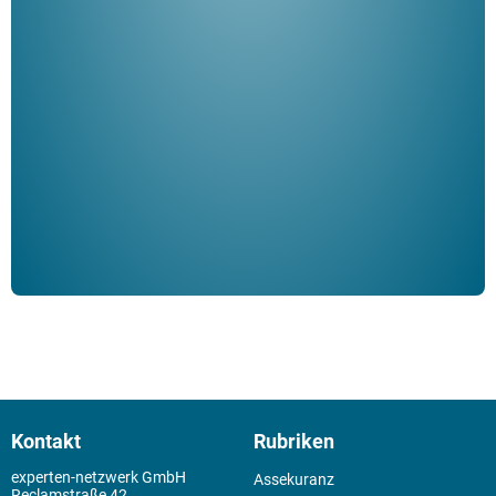
"De
Her
ble
Klau
Schm
der 
Kontakt
Rubriken
experten-netzwerk GmbH
Assekuranz
Reclamstraße 42