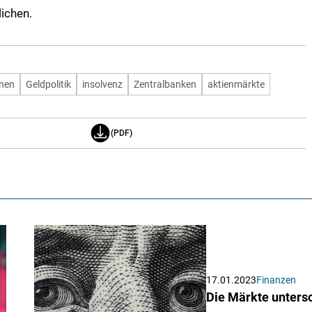
lichen.
onen
Geldpolitik
insolvenz
Zentralbanken
aktienmärkte
(PDF)
17.01.2023
Finanzen
Die Märkte untersc