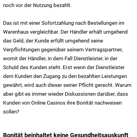
noch vor der Nutzung bezahlt.
Das ist mit einer Sofortzahlung nach Bestellungen im
Warenhaus vergleichbar. Der Händler erhält umgehend
das Geld, der Kunde erfüllt umgehend seine
Verpflichtungen gegenüber seinem Vertragspartner,
womit der Händler, in dem Fall Dienstleister, in der
Schuld des Kunden steht. Erst wenn der Dienstleister
dem Kunden den Zugang zu den bezahlten Leistungen
gewährt, wird auch dieser seiner Pflicht gerecht. Warum
aber gibt es immer wieder Diskussionen darüber, dass
Kunden von Online Casinos ihre Bonität nachweisen
sollen?
Bonität beinhaltet keine Gesundheitsauskunft