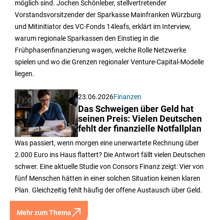
möglich sind. Jochen Schönleber, stellvertretender
Vorstandsvorsitzender der Sparkasse Mainfranken Würzburg
und Mitinitiator des VC-Fonds 14leafs, erklärt im Interview,
warum regionale Sparkassen den Einstieg in die
Frühphasenfinanzierung wagen, welche Rolle Netzwerke
spielen und wo die Grenzen regionaler Venture-Capital-Modelle
liegen.
23.06.2026
Finanzen
Das Schweigen über Geld hat
seinen Preis: Vielen Deutschen
fehlt der finanzielle Notfallplan
Was passiert, wenn morgen eine unerwartete Rechnung über
2.000 Euro ins Haus flattert? Die Antwort fällt vielen Deutschen
schwer. Eine aktuelle Studie von Consors Finanz zeigt: Vier von
fünf Menschen hätten in einer solchen Situation keinen klaren
Plan. Gleichzeitig fehlt häufig der offene Austausch über Geld.
Mehr zum Thema