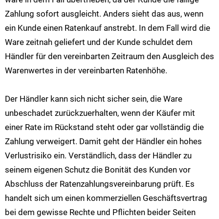
Zahlung sofort ausgleicht. Anders sieht das aus, wenn
ein Kunde einen Ratenkauf anstrebt. In dem Fall wird die
Ware zeitnah geliefert und der Kunde schuldet dem
Händler für den vereinbarten Zeitraum den Ausgleich des
Warenwertes in der vereinbarten Ratenhöhe.
Der Händler kann sich nicht sicher sein, die Ware
unbeschadet zurückzuerhalten, wenn der Käufer mit
einer Rate im Rückstand steht oder gar vollständig die
Zahlung verweigert. Damit geht der Händler ein hohes
Verlustrisiko ein. Verständlich, dass der Händler zu
seinem eigenen Schutz die Bonität des Kunden vor
Abschluss der Ratenzahlungsvereinbarung prüft. Es
handelt sich um einen kommerziellen Geschäftsvertrag
bei dem gewisse Rechte und Pflichten beider Seiten