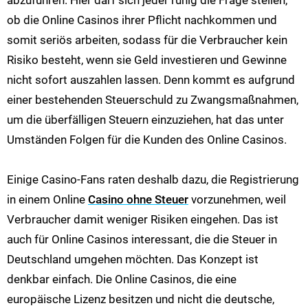
abzuführen. Hier darf sich jeder ruhig die Frage stellen,
ob die Online Casinos ihrer Pflicht nachkommen und
somit seriös arbeiten, sodass für die Verbraucher kein
Risiko besteht, wenn sie Geld investieren und Gewinne
nicht sofort auszahlen lassen. Denn kommt es aufgrund
einer bestehenden Steuerschuld zu Zwangsmaßnahmen,
um die überfälligen Steuern einzuziehen, hat das unter
Umständen Folgen für die Kunden des Online Casinos.
Einige Casino-Fans raten deshalb dazu, die Registrierung
in einem Online
Casino ohne Steuer
vorzunehmen, weil
Verbraucher damit weniger Risiken eingehen. Das ist
auch für Online Casinos interessant, die die Steuer in
Deutschland umgehen möchten. Das Konzept ist
denkbar einfach. Die Online Casinos, die eine
europäische Lizenz besitzen und nicht die deutsche,