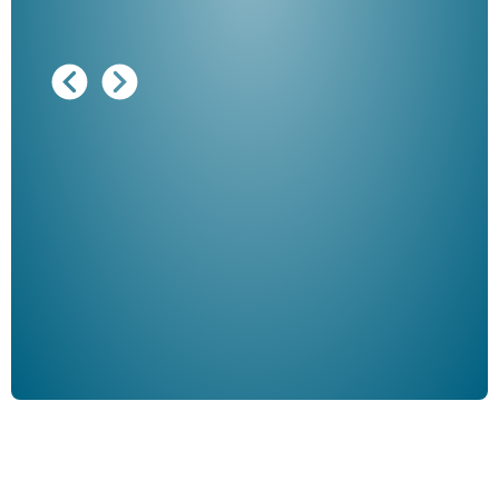
Ausg
"De
Her
ble
Klau
Schm
der 