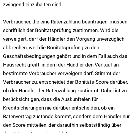
zwingend einzuhalten sind.
Verbraucher, die eine Ratenzahlung beantragen, müssen
schriftlich der Bonitätsprüfung zustimmen. Wird die
verweigert, darf der Händler den Vorgang unverzüglich
abbrechen, weil die Bonitätsprüfung zu den
Geschäftsbedingungen gehört und in dem Fall auch das
Hausrecht greift, in dem der Händler den Verkauf an
bestimmte Verbraucher verweigern darf. Stimmt der
Verbraucher zu, entscheidet der Bonitäts-Score darüber,
ob der Händler der Ratenzahlung zustimmt. Dabei ist zu
berücksichtigen, dass die Auskunfteien für
Kreditsicherungen nie darüber entscheiden, ob ein
Ratenvertrag zustande kommt, sondern dem Händler nur
den Score mitteilen, der daraufhin selbstständig über