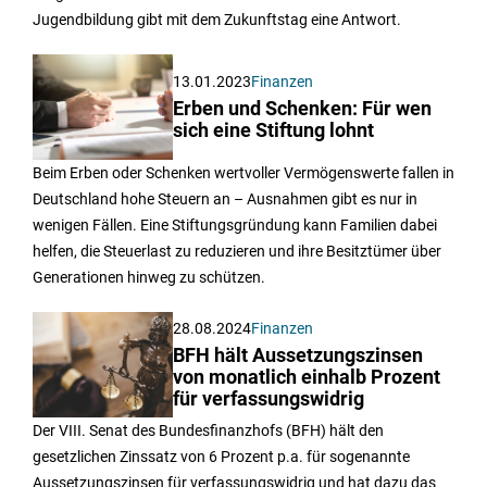
Jugendbildung gibt mit dem Zukunftstag eine Antwort.
13.01.2023
Finanzen
Erben und Schenken: Für wen
sich eine Stiftung lohnt
Beim Erben oder Schenken wertvoller Vermögenswerte fallen in
Deutschland hohe Steuern an – Ausnahmen gibt es nur in
wenigen Fällen. Eine Stiftungsgründung kann Familien dabei
helfen, die Steuerlast zu reduzieren und ihre Besitztümer über
Generationen hinweg zu schützen.
28.08.2024
Finanzen
BFH hält Aussetzungszinsen
von monatlich einhalb Prozent
für verfassungswidrig
Der VIII. Senat des Bundesfinanzhofs (BFH) hält den
gesetzlichen Zinssatz von 6 Prozent p.a. für sogenannte
Aussetzungszinsen für verfassungswidrig und hat dazu das