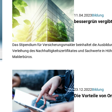
11.04.2023
Bildung
bessergrün vergib
Das Stipendium für Versicherungsmakler beinhaltet die Ausbild
Verleihung des Nachhaltigkeitszertifikates und Sachwerte in Höh
Maklerbüros.
23.12.2022
Bildung
Die Vorteile von O
d