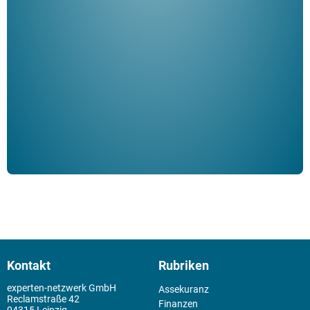
"De
Her
ble
Klau
Schm
der 
Kontakt
Rubriken
experten-netzwerk GmbH
Assekuranz
Reclamstraße 42
Finanzen
04315 Leipzig