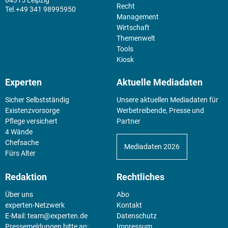
Recht
+49 341 98995950
Management
Wirtschaft
Themenwelt
Tools
Kiosk
Experten
Aktuelle Mediadaten
Sicher Selbstständig
Unsere aktuellen Mediadaten für
Existenz­vorsorge
Werbetreibende, Presse und
Pflege versichert
Partner
4 Wände
Chefsache
Mediadaten 2026
Fürs Alter
Redaktion
Rechtliches
Über uns
Abo
experten-Netzwerk
Kontakt
E-Mail:
team@experten.de
Datenschutz
Pressemeldungen bitte an:
Impressum