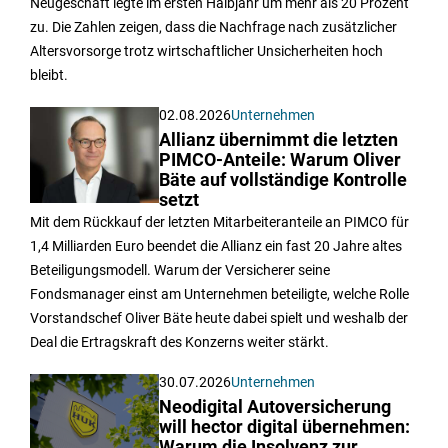
Neugeschäft legte im ersten Halbjahr um mehr als 20 Prozent
zu. Die Zahlen zeigen, dass die Nachfrage nach zusätzlicher
Altersvorsorge trotz wirtschaftlicher Unsicherheiten hoch
bleibt.
02.08.2026
Unternehmen
Allianz übernimmt die letzten
PIMCO-Anteile: Warum Oliver
Bäte auf vollständige Kontrolle
setzt
Mit dem Rückkauf der letzten Mitarbeiteranteile an PIMCO für
1,4 Milliarden Euro beendet die Allianz ein fast 20 Jahre altes
Beteiligungsmodell. Warum der Versicherer seine
Fondsmanager einst am Unternehmen beteiligte, welche Rolle
Vorstandschef Oliver Bäte heute dabei spielt und weshalb der
Deal die Ertragskraft des Konzerns weiter stärkt.
30.07.2026
Unternehmen
Neodigital Autoversicherung
will hector digital übernehmen:
Warum die Insolvenz zur