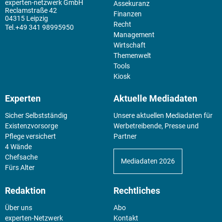
experten-netzwerk GmbH
Assekuranz
Reclamstraße 42
Finanzen
04315 Leipzig
Recht
+49 341 98995950
Management
Wirtschaft
Themenwelt
Tools
Kiosk
Experten
Aktuelle Mediadaten
Sicher Selbstständig
Unsere aktuellen Mediadaten für
Existenz­vorsorge
Werbetreibende, Presse und
Pflege versichert
Partner
4 Wände
Chefsache
Mediadaten 2026
Fürs Alter
Redaktion
Rechtliches
Über uns
Abo
experten-Netzwerk
Kontakt