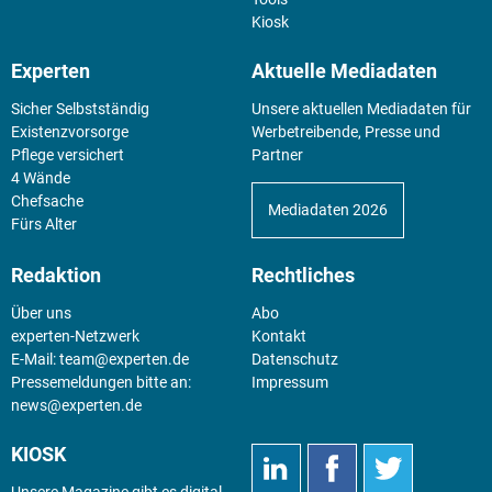
Kiosk
Experten
Aktuelle Mediadaten
Sicher Selbstständig
Unsere aktuellen Mediadaten für
Existenz­vorsorge
Werbetreibende, Presse und
Pflege versichert
Partner
4 Wände
Chefsache
Mediadaten 2026
Fürs Alter
Redaktion
Rechtliches
Über uns
Abo
experten-Netzwerk
Kontakt
E-Mail:
team@experten.de
Datenschutz
Pressemeldungen bitte an:
Impressum
news@experten.de
KIOSK
Unsere Magazine gibt es digital