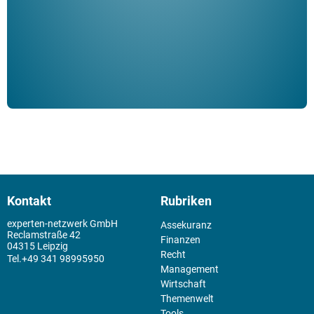
der 
Kontakt
Rubriken
experten-netzwerk GmbH
Assekuranz
Reclamstraße 42
Finanzen
04315 Leipzig
Recht
+49 341 98995950
Management
Wirtschaft
Themenwelt
Tools