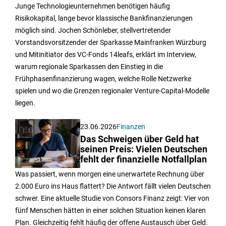
Junge Technologieunternehmen benötigen häufig
Risikokapital, lange bevor klassische Bankfinanzierungen
möglich sind. Jochen Schönleber, stellvertretender
Vorstandsvorsitzender der Sparkasse Mainfranken Würzburg
und Mitinitiator des VC-Fonds 14leafs, erklärt im Interview,
warum regionale Sparkassen den Einstieg in die
Frühphasenfinanzierung wagen, welche Rolle Netzwerke
spielen und wo die Grenzen regionaler Venture-Capital-Modelle
liegen.
23.06.2026
Finanzen
Das Schweigen über Geld hat
seinen Preis: Vielen Deutschen
fehlt der finanzielle Notfallplan
Was passiert, wenn morgen eine unerwartete Rechnung über
2.000 Euro ins Haus flattert? Die Antwort fällt vielen Deutschen
schwer. Eine aktuelle Studie von Consors Finanz zeigt: Vier von
fünf Menschen hätten in einer solchen Situation keinen klaren
Plan. Gleichzeitig fehlt häufig der offene Austausch über Geld.