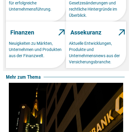
für erfolgreiche
Gesetzesänderungen und
Unternehmensführung.
rechtliche Hintergründe im
Überblick.
Finanzen
Assekuranz
Neuigkeiten zu Märkten,
Aktuelle Entwicklungen,
Unternehmen und Produkten
Produkte und
aus der Finanzwelt.
Unternehmensnews aus der
Versicherungsbranche.
Mehr zum Thema