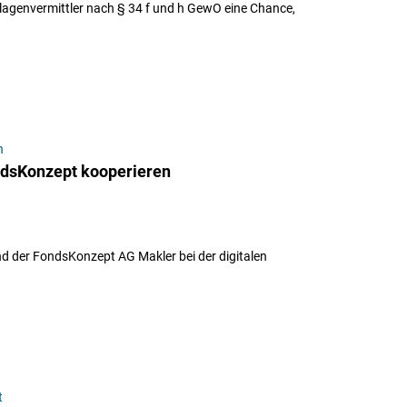
agenvermittler nach § 34 f und h GewO eine Chance,
n
ndsKonzept kooperieren
nd der FondsKonzept AG Makler bei der digitalen
t