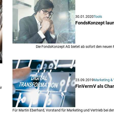
30.01.2020
Tools
FondsKonzept laun
Die FondsKonzept AG bietet ab sofort den neuen 
23.09.2019
Marketing & 
FinVermV als Chanc
ür
Für Martin Eberhard, Vorstand für Marketing und Vertrieb bei de