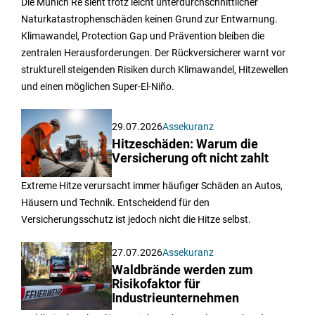
Die Munich Re sieht trotz leicht unterdurchschnittlicher
Naturkatastrophenschäden keinen Grund zur Entwarnung.
Klimawandel, Protection Gap und Prävention bleiben die
zentralen Herausforderungen. Der Rückversicherer warnt vor
strukturell steigenden Risiken durch Klimawandel, Hitzewellen
und einen möglichen Super-El-Niño.
29.07.2026
Assekuranz
Hitzeschäden: Warum die
Versicherung oft nicht zahlt
Extreme Hitze verursacht immer häufiger Schäden an Autos,
Häusern und Technik. Entscheidend für den
Versicherungsschutz ist jedoch nicht die Hitze selbst.
27.07.2026
Assekuranz
Waldbrände werden zum
Risikofaktor für
Industrieunternehmen