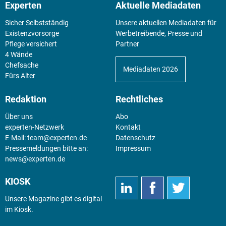
Experten
Aktuelle Mediadaten
Sicher Selbstständig
Unsere aktuellen Mediadaten für
Existenz­vorsorge
Werbetreibende, Presse und
Pflege versichert
Partner
4 Wände
Chefsache
Mediadaten 2026
Fürs Alter
Redaktion
Rechtliches
Über uns
Abo
experten-Netzwerk
Kontakt
E-Mail:
team@experten.de
Datenschutz
Pressemeldungen bitte an:
Impressum
news@experten.de
KIOSK
Unsere Magazine gibt es digital
im
Kiosk
.