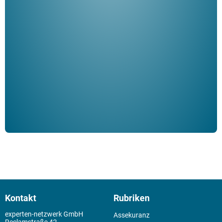
"De
Her
ble
Klau
Schm
der 
Kontakt
Rubriken
experten-netzwerk GmbH
Assekuranz
Reclamstraße 42