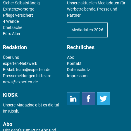
Sicher Selbstständig
Unsere aktuellen Mediadaten für
Existenz­vorsorge
Werbetreibende, Presse und
Pflege versichert
Partner
4 Wände
Chefsache
Mediadaten 2026
Fürs Alter
Redaktion
Rechtliches
Über uns
Abo
experten-Netzwerk
Kontakt
E-Mail:
team@experten.de
Datenschutz
Pressemeldungen bitte an:
Impressum
news@experten.de
KIOSK
Unsere Magazine gibt es digital
im
Kiosk
.
Abo
Hier geht's zum Print Abo und