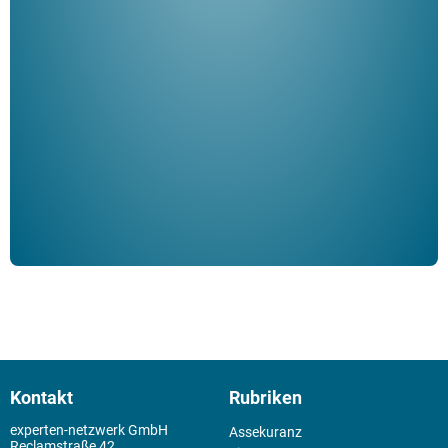
"De
Her
ble
Klau
Schm
der 
Kontakt
Rubriken
experten-netzwerk GmbH
Assekuranz
Reclamstraße 42