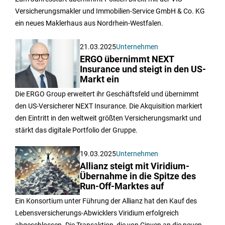
Versicherungsmakler und Immobilien-Service GmbH & Co. KG
ein neues Maklerhaus aus Nordrhein-Westfalen.
21.03.2025
Unternehmen
ERGO übernimmt NEXT
Insurance und steigt in den US-
Markt ein
Die ERGO Group erweitert ihr Geschäftsfeld und übernimmt
den US-Versicherer NEXT Insurance. Die Akquisition markiert
den Eintritt in den weltweit größten Versicherungsmarkt und
stärkt das digitale Portfolio der Gruppe.
19.03.2025
Unternehmen
Allianz steigt mit Viridium-
Übernahme in die Spitze des
Run-Off-Marktes auf
Ein Konsortium unter Führung der Allianz hat den Kauf des
Lebensversicherungs-Abwicklers Viridium erfolgreich
abgeschlossen. Die Transaktion, die von Cinven an die neuen