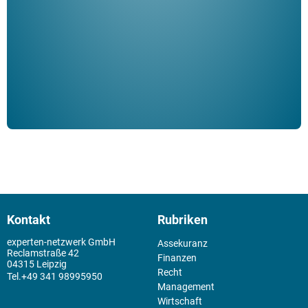
Klau
Schm
der 
Kontakt
Rubriken
experten-netzwerk GmbH
Assekuranz
Reclamstraße 42
Finanzen
04315 Leipzig
Recht
+49 341 98995950
Management
Wirtschaft