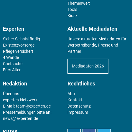
Themenwelt
Tools
Kiosk
Experten
Aktuelle Mediadaten
Sicher Selbstständig
Unsere aktuellen Mediadaten für
Existenz­vorsorge
Werbetreibende, Presse und
Pflege versichert
Partner
4 Wände
Chefsache
Mediadaten 2026
Fürs Alter
Redaktion
Rechtliches
Über uns
Abo
experten-Netzwerk
Kontakt
E-Mail:
team@experten.de
Datenschutz
Pressemeldungen bitte an:
Impressum
news@experten.de
KIOSK