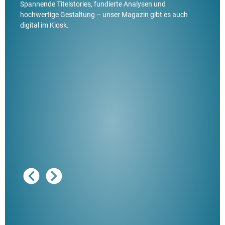
Spannende Titelstories, fundierte Analysen und
hochwertige Gestaltung – unser Magazin gibt es auch
digital im Kiosk.
Ausg
"De
Her
ble