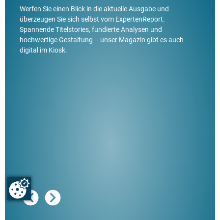
Werfen Sie einen Blick in die aktuelle Ausgabe und
überzeugen Sie sich selbst vom ExpertenReport.
Spannende Titelstories, fundierte Analysen und
hochwertige Gestaltung – unser Magazin gibt es auch
digital im Kiosk.
Ausg
"De