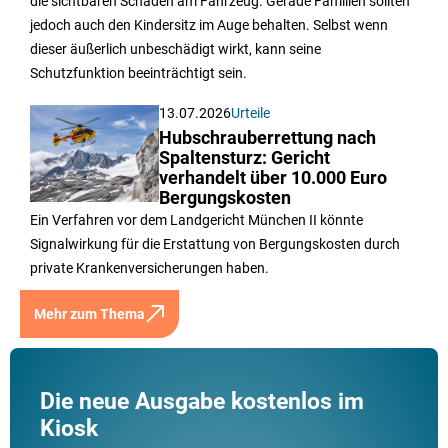
die sichtbaren Schäden am Fahrzeug. Gerade Familien sollten
jedoch auch den Kindersitz im Auge behalten. Selbst wenn
dieser äußerlich unbeschädigt wirkt, kann seine
Schutzfunktion beeinträchtigt sein.
13.07.2026
Urteile
Hubschrauberrettung nach
Spaltensturz: Gericht
verhandelt über 10.000 Euro
Bergungskosten
Ein Verfahren vor dem Landgericht München II könnte
Signalwirkung für die Erstattung von Bergungskosten durch
private Krankenversicherungen haben.
Mehr zum Thema
Die neue Ausgabe kostenlos im
Kiosk