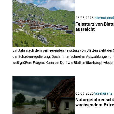
26.05.2026
International
Felssturz von Blat
ausreicht
Ein Jahr nach dem verheerenden Felssturz von Blatten zieht der
der Schadenregulierung. Doch hinter schnellen Auszahlungen u
weit größere Fragen: Kann ein Dorf wie Blatten überhaupt wied
05.09.2025
Assekuranz
Naturgefahrenschä
wachsendem Extre