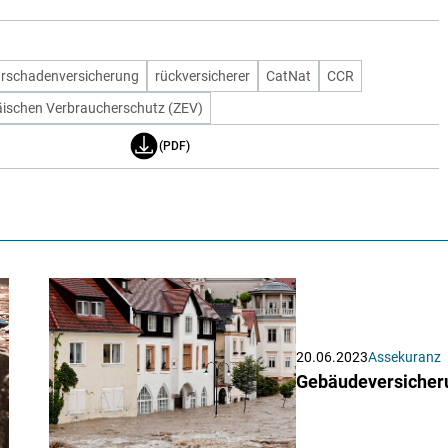
rschadenversicherung
rückversicherer
CatNat
CCR
äischen Verbraucherschutz (ZEV)
(PDF)
20.06.2023
Assekuranz
Gebäudeversicheru